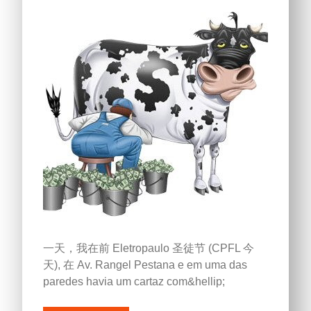
一天，我在前 Eletropaulo 圣徒节 (CPFL 今
天), 在 Av.
Rangel Pestana e em uma das
paredes havia um cartaz com&hellip
;