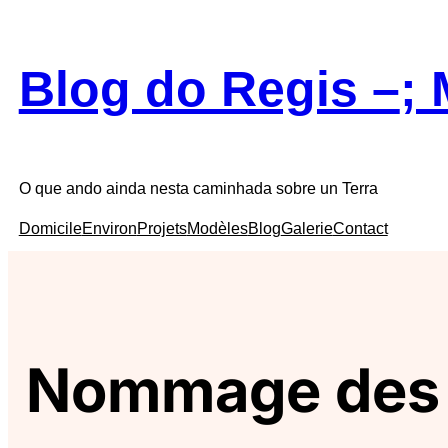
Skip
to
content
Blog do Regis –
;
O que ando ainda nesta caminhada sobre un Terra
Domicile
Environ
Projets
Modèles
Blog
Galerie
Contact
Nommage des fic