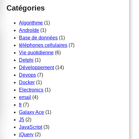
c
Catégories
h
e
Algorithme
(1)
r
Androïde
(1)
Base de données
(1)
téléphones cellulaires
(7)
Vie quotidienne
(6)
Delphi
(1)
Développement
(14)
Devops
(7)
Docker
(1)
Electronics
(1)
email
(4)
fr
(7)
Galaxy Ace
(1)
J5
(2)
JavaScript
(3)
jQuery
(2)