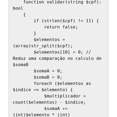
    function validar(string $cpf): 
bool

    {

        if (strlen($cpf) != 11) {

            return false;

        }

        $elementos = 
(array)str_split($cpf);

        $elementos[10] = 0; // 
Reduz uma comparação no calculo de 
$somaB

        $somaA = 0;

        $somaB = 0;

        foreach ($elementos as 
$indice => $elemento) {

            $multiplicador = 
count($elementos) - $indice;

            $somaA += 
(int)$elemento * (int)