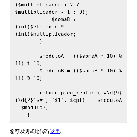
($multiplicador > 2 ? 
$multiplicador - 1 : 0);

            $somaB += 
(int)$elemento * 
(int)$multiplicador;

        }

        $moduloA = (($somaA * 10) % 
11) % 10;

        $moduloB = (($somaB * 10) % 
11) % 10;

        return preg_replace('#\d{9}
(\d{2})$#', '$1', $cpf) == $moduloA 
. $moduloB;

    }
您可以测试此代码
这里
.