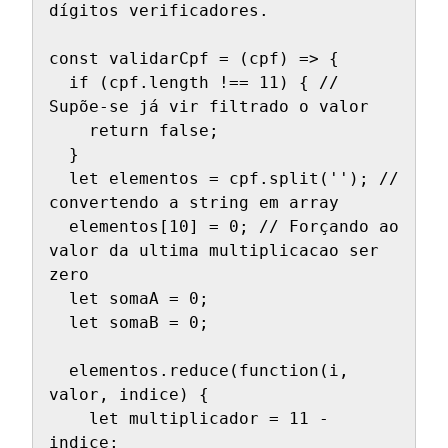
dígitos verificadores.

const validarCpf = (cpf) => {

  if (cpf.length !== 11) { // 
Supõe-se já vir filtrado o valor

    return false;

  }

  let elementos = cpf.split(''); // 
convertendo a string em array

  elementos[10] = 0; // Forçando ao 
valor da ultima multiplicacao ser 
zero

  let somaA = 0;

  let somaB = 0;

  elementos.reduce(function(i, 
valor, indice) {

    let multiplicador = 11 - 
indice;
