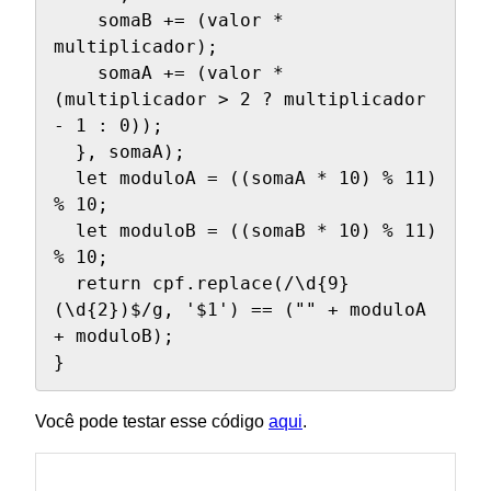
    somaB += (valor * 
multiplicador);

    somaA += (valor * 
(multiplicador > 2 ? multiplicador 
- 1 : 0));

  }, somaA);

  let moduloA = ((somaA * 10) % 11) 
% 10;

  let moduloB = ((somaB * 10) % 11) 
% 10;

  return cpf.replace(/\d{9}
(\d{2})$/g, '$1') == ("" + moduloA 
+ moduloB);

}
Você pode testar esse código
aqui
.