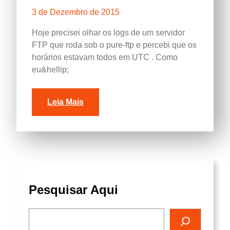
3 de Dezembro de 2015
Hoje precisei olhar os logs de um servidor
FTP que roda sob o pure-ftp e percebi que os
horários estavam todos em UTC .
Como
eu&hellip
;
Leia Mais
Pesquisar Aqui
P
e