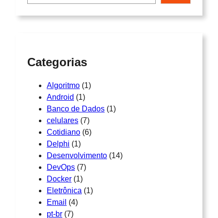
s
q
u
i
s
Categorias
a
r
Algoritmo
(1)
Android
(1)
Banco de Dados
(1)
celulares
(7)
Cotidiano
(6)
Delphi
(1)
Desenvolvimento
(14)
DevOps
(7)
Docker
(1)
Eletrônica
(1)
Email
(4)
pt-br
(7)