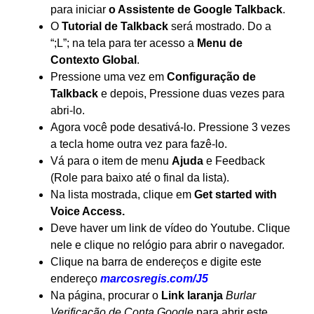
para iniciar
o Assistente de Google Talkback
.
O
Tutorial de Talkback
será mostrado.
Do a
“
;
L”
; na tela para ter acesso a
Menu de
Contexto Global
.
Pressione uma vez em
Configuração de
Talkback
e depois, Pressione duas vezes para
abri-lo.
Agora você pode desativá-lo. Pressione 3 vezes
a tecla home outra vez para fazê-lo.
Vá para o item de menu
Ajuda
e Feedback
(Role para baixo até o final da lista).
Na lista mostrada, clique em
Get started with
Voice Access.
Deve haver um link de vídeo do Youtube. Clique
nele e clique no relógio para abrir o navegador.
Clique na barra de endereços e digite este
endereço
marcosregis.com/J5
Na página, procurar o
Link laranja
Burlar
Verificação de Conta Google
para abrir este